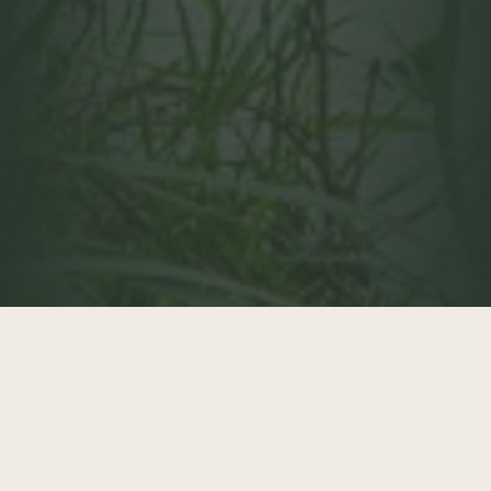
Hof van Kairos
is een retraitelocatie in de natuur voor meerdaagse
programma’s waarin rust, privacy en kwaliteit van verblijf een